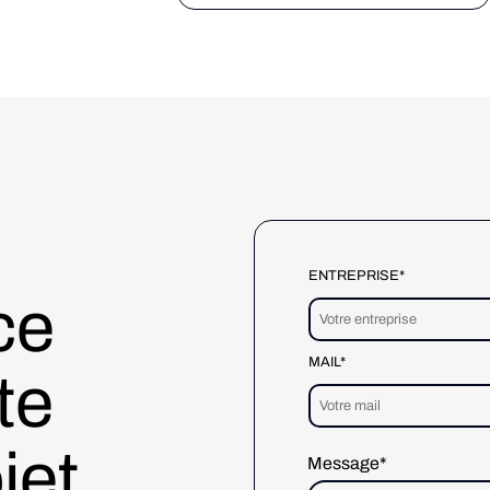
venir : Avant une mer immaculée,
traversée d’un rayon de soleil pur,
après, une mer sale, dans
laquelle sont ballotés des kilos et
des kilos de plastique …Et bien,
non. […]
ENTREPRISE*
ce
MAIL*
te
jet
Message*