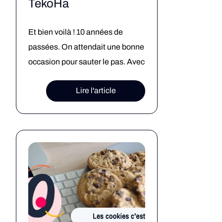
TekoHa
Et bien voilà ! 10 années de
passées. On attendait une bonne
occasion pour sauter le pas. Avec
toute l’équipe, on s’est dit que
Lire l'article
c’était le moment. Pour ceux qui
nous suivent, vous l’aviez vu ou
senti depuis longtemps. L’agence
a changé. Notre métier est
toujours resté le même, mais la
raison pour laquelle on […]