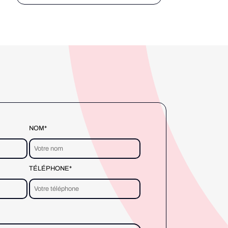
Informatique & Libertés). Mais
concrètement, c’est quoi un
cookie ? Le rôle des cookies Les
cookies sont de petits fichiers
enregistrés automatiquement
dans votre navigateur web […]
NOM*
TÉLÉPHONE*