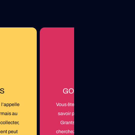
CS
GOOGLE AD GRANT
l’appelle
Vous êtes une association et souhait
rmais au
savoir plus sur le programme Googl
collecter,
Grants et comment en bénéficier ?
cient peut
cherchez pas plus loin, vous avez fra