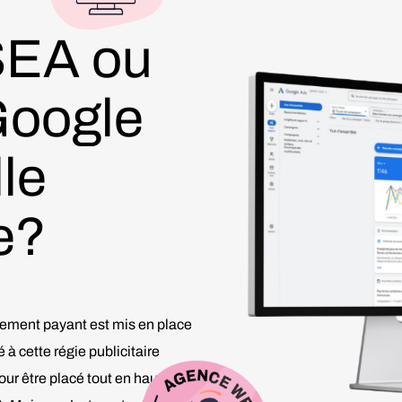
SEA ou
Google
le
e?
ncement payant est mis en place
à cette régie publicitaire
ur être placé tout en haut des