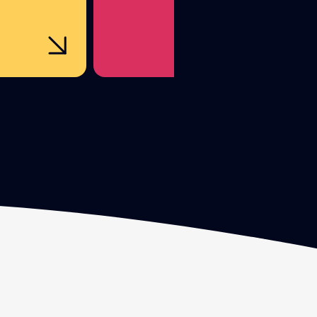
ter
la bonne porte !
mances.
nce Web
métrer une