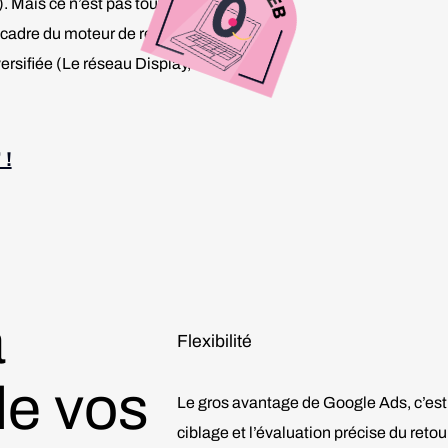
. Mais ce n’est pas tout, Google
 cadre du moteur de recherche
versifiée (Le réseau Display,
 !
à
Flexibilité
de vos
Le gros avantage de Google Ads, c’est l’i
ciblage et l’évaluation précise du reto