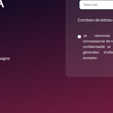
A
Combien de lettres 
Je reconnais
connaissance de no
s
confidentialité e
générales d'util
accepter.
pagne