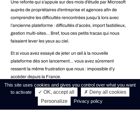
Une refonte qui s’appuie sur des mois d’étude par Microsoft
auprès de propriétaires d’entreprise et agences afin de
comprendre les difficultés rencontrées jusqu’à lors avec
l’ancienne plateforme : difficultés d’accès, import fastidieux,
gestion multi-sites… Bref, tous ces petits tracas qui nous
faisaient lever les yeux au ciel.
Et si vous avez essayé de jeter un œil à la nouvelle
plateforme dès son lancement… vous avez sûrement
ressenti la même frustration que nous : impossible d’y
accéder depuis la France.
This site uses cookies and gives you control over what you want
En attendant en France… Un abus
to activate
✓ OK, accept all
✗ Deny all cookies
de position de PagesJaunes /
Personalize
Privacy policy
Solocal ?
En attendant en France, les fiches locales Bing n’avaient pas
complètement disparu. Une bonne nouvelle, sauf quand il
s’agissait de les modifier ou d’en créer de nouvelles.