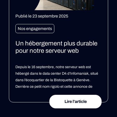
Publié le 23 septembre 2025
P
Nos engagements
Un hébergement plus durable
pour notre serveur web
M
Depuis le 16 septembre, notre serveur web est
s
hébergé dans le data center D4 d’Infomaniak, situé
a
dans l’écoquartier de la Bistoquette à Genève.
q
Derrière ce petit nom rigolo et cette annonce de
(
déménagement se cache une super nouvelle ! Ce
m
n’est pas un simple changement technique : D4 est
Lire l'article
a
l’un des data centers les plus […]