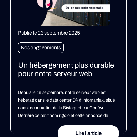
Publié le 23 septembre 2025
P
Nos engagements
Un hébergement plus durable
pour notre serveur web
M
Depuis le 16 septembre, notre serveur web est
s
hébergé dans le data center D4 d’Infomaniak, situé
a
dans l’écoquartier de la Bistoquette à Genève.
q
Derrière ce petit nom rigolo et cette annonce de
(
déménagement se cache une super nouvelle ! Ce
m
n’est pas un simple changement technique : D4 est
Lire l'article
a