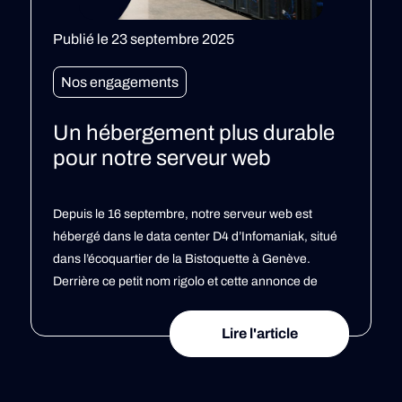
Publié le 23 septembre 2025
P
Nos engagements
Un hébergement plus durable
pour notre serveur web
M
Depuis le 16 septembre, notre serveur web est
s
hébergé dans le data center D4 d’Infomaniak, situé
a
dans l’écoquartier de la Bistoquette à Genève.
q
Derrière ce petit nom rigolo et cette annonce de
(
déménagement se cache une super nouvelle ! Ce
m
n’est pas un simple changement technique : D4 est
Lire l'article
a
l’un des data centers les plus […]