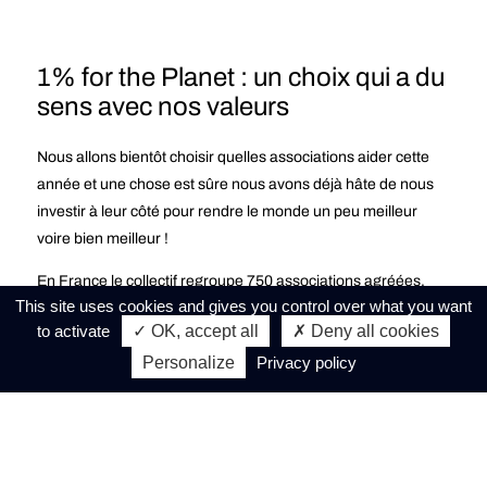
1% for the Planet : un choix qui a du
sens avec nos valeurs
Nous allons bientôt choisir quelles associations aider cette
année et une chose est sûre nous avons déjà hâte de nous
investir à leur côté pour rendre le monde un peu meilleur
voire bien meilleur !
En France le collectif regroupe 750 associations agréées,
This site uses cookies and gives you control over what you want
nous avons donc l’embarras du choix. Triées sur le volet, les
to activate
✓ OK, accept all
✗ Deny all cookies
associations sélectionnées par 1% for the Planet
Personalize
Privacy policy
interviennent sur des enjeux environnementaux répartis en 4
thématiques : Droit à la nature, conservation et restauration,
communauté résiliente et enfin économies justes.