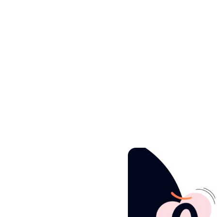
agements
»
Déjà 3 ans que Tekoha
faires
e Tekoha verse 1%