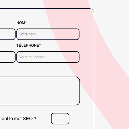
NOM*
TÉLÉPHONE*
tient le mot SEO ?