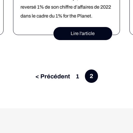
reversé 1% de son chiffre d’affaires de 2022
dans le cadre du 1% for the Planet.
Aujourd’hui zoom sur l’association choisie
Lire l'article
par Héloïse : Canopée. Quelle est la
mission de Canopée ? La mission de
Canopée est de protéger les forêts vivantes,
dans un monde où elles sont de plus […]
< Précédent
1
2
Pagination
des
publications