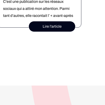
C’est une publication sur les réseaux
sociaux qui a attiré mon attention. Parmi
tant d’autres, elle racontait l’ « avant-après
sous les mers ». Vous me voyez venir :
Lire l'article
Avant une mer immaculée, traversée d’un
rayon de soleil pur, après, une mer sale,
dans laquelle sont ballotés des kilos et des
kilos de plastique …Et bien, non. […]