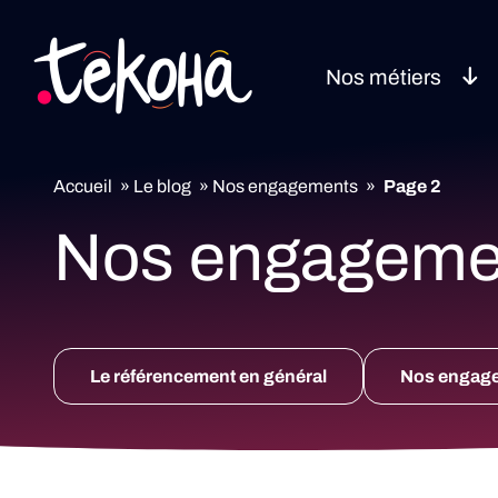
Nos métiers
Accueil
»
Le blog
»
Nos engagements
»
Page 2
Nos engageme
Le référencement en général
Nos engag