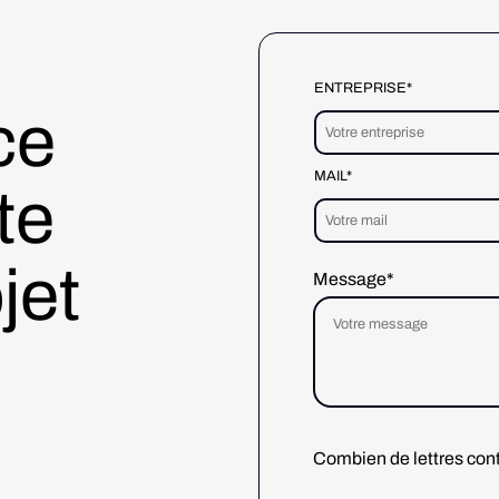
ENTREPRISE*
ce
MAIL*
te
jet
Message*
Combien de lettres con