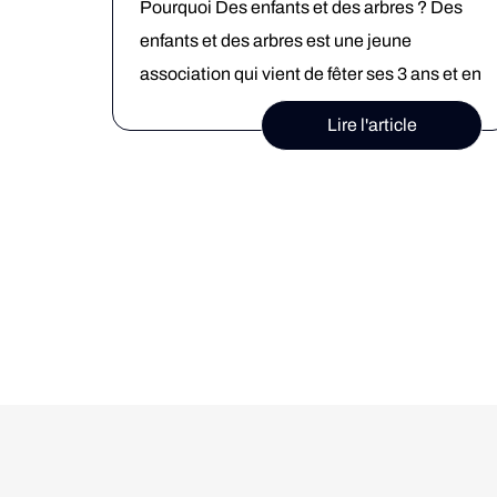
Pourquoi Des enfants et des arbres ? Des
enfants et des arbres est une jeune
association qui vient de fêter ses 3 ans et en
si peu de temps, cela représente déjà
Lire l'article
10 000 enfants participants, 180
agriculteurs mobilisés et 50 000 arbres
plantés ! Mais quel est l’objectif de
l’association Des enfants des arbres ? […]