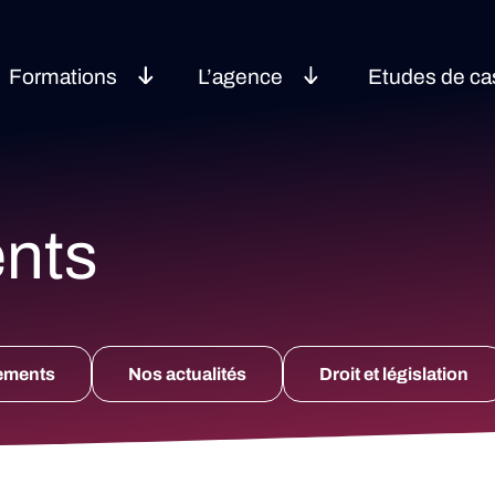
Formations
L’agence
Etudes de ca
nts
ements
Nos actualités
Droit et législation